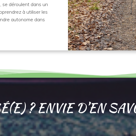
, se déroulent dans un
prendrez à utiliser les
rendre autonome dans
(E) ? ENVIE D’EN SAV